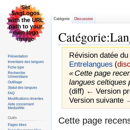
Catégorie
Discussion
Catégorie
:
Lan
Révision datée du
Présentation
Inventaire des langues
Entrelangues
(
dis
Fiche type
« Cette page recen
Recherche
Universitaire
langues celtiques
Outillage
Statut des langues
(diff) ← Version pr
FAQ
Version suivante →
Modifications récentes
Aide concernant
MediaWiki
Aller
Aller
Cette page recens
Outils
à
à
Pages liées
la
la