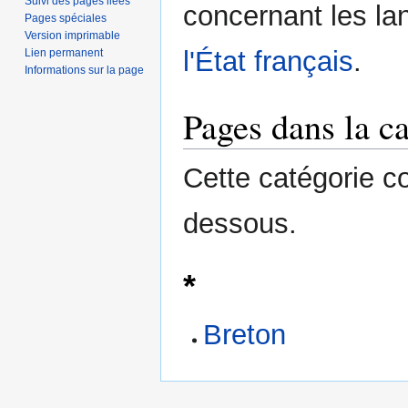
Suivi des pages liées
concernant les la
navigation
recherche
Pages spéciales
Version imprimable
l'État français
.
Lien permanent
Informations sur la page
Pages dans la c
Cette catégorie c
dessous.
*
Breton