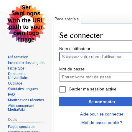
Page spéciale
Se connecter
Aller
Aller
Nom d’utilisateur
à
à
Présentation
la
la
Inventaire des langues
navigation
recherche
Fiche type
Mot de passe
Recherche
Universitaire
Outillage
Garder ma session active
Statut des langues
FAQ
Modifications récentes
Se connecter
Aide concernant
MediaWiki
Aide pour se connecter
Outils
Mot de passe oublié ?
Pages spéciales