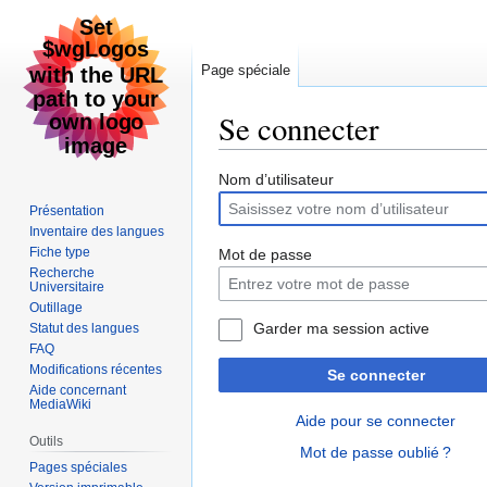
Page spéciale
Se connecter
Aller
Aller
Nom d’utilisateur
à
à
Présentation
la
la
Inventaire des langues
navigation
recherche
Fiche type
Mot de passe
Recherche
Universitaire
Outillage
Garder ma session active
Statut des langues
FAQ
Modifications récentes
Se connecter
Aide concernant
MediaWiki
Aide pour se connecter
Outils
Mot de passe oublié ?
Pages spéciales