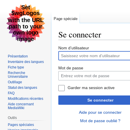
Page spéciale
Se connecter
Aller
Aller
Nom d’utilisateur
à
à
Présentation
la
la
Inventaire des langues
navigation
recherche
Fiche type
Mot de passe
Recherche
Universitaire
Outillage
Garder ma session active
Statut des langues
FAQ
Modifications récentes
Se connecter
Aide concernant
MediaWiki
Aide pour se connecter
Outils
Mot de passe oublié ?
Pages spéciales