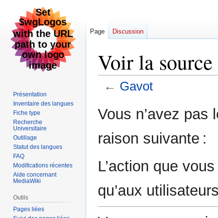
Page
Discussion
Voir la source
←
Gavot
Présentation
Inventaire des langues
Aller
Aller
Vous n’avez pas le
Fiche type
à
à
Recherche
la
la
Universitaire
raison suivante :
Outillage
navigation
recherche
Statut des langues
FAQ
L’action que vous
Modifications récentes
Aide concernant
MediaWiki
qu’aux utilisateur
Outils
Pages liées