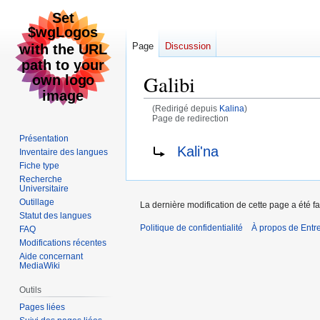
Page
Discussion
Galibi
(Redirigé depuis
Kalina
)
Page de redirection
Présentation
Aller
Aller
Rediriger vers :
Kali'na
Inventaire des langues
à
à
Fiche type
la
la
Recherche
Universitaire
navigation
recherche
Outillage
La dernière modification de cette page a été fa
Statut des langues
Politique de confidentialité
À propos de Entr
FAQ
Modifications récentes
Aide concernant
MediaWiki
Outils
Pages liées